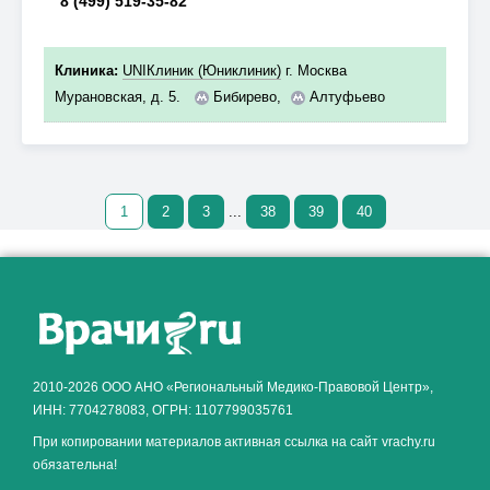
8 (499) 519-35-82
Клиника:
UNIКлиник (Юниклиник)
г. Москва
Мурановская, д. 5.
Бибирево
,
Алтуфьево
1
2
3
...
38
39
40
Как алкоголь влияет на
ЗДОРОВЬЕ МУЖЧИНЫ
.
2010-2026 ООО АНО «Региональный Медико-Правовой Центр»,
ИНН: 7704278083, ОГРН: 1107799035761
При копировании материалов активная ссылка на сайт vrachy.ru
обязательна!