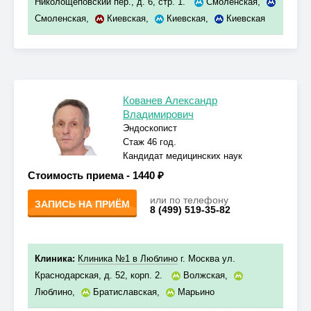
Николощеповский пер., д. 6, стр. 1.
Смоленская
,
Смоленская
,
Киевская
,
Киевская
,
Киевская
Кованев Александр
Владимирович
Эндоскопист
Стаж 46 год.
Кандидат медицинских наук
Стоимость приема -
1440 ₽
или по телефону
ЗАПИСЬ НА ПРИЁМ
8 (499) 519-35-82
Клиника:
Клиника №1 в Люблино
г. Москва ул.
Краснодарская, д. 52, корп. 2.
Волжская
,
Люблино
,
Братиславская
,
Марьино