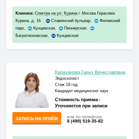
Клиника:
Спектра на ул. Курина
г. Москва Герасима
Курина, д. 16.
Славянский бульвар
,
Филевский
парк
,
Кунцевская
,
Пионерская
,
Багратионовская
,
Кунцевская
Караханова Гаянэ Вячеславовна
Эндоскопист
Стаж 19 год.
Кандидат медицинских наук
Стоимость приема -
Уточняется при записи
или по телефону
ЗАПИСЬ НА ПРИЁМ
8 (499) 519-35-82