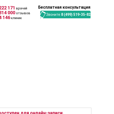
Бесплатная консультация
222 171
врачей
314 000
отзывов
Звоните
8 (499) 519-35-82
4 146
клиник
оступен для онлайн-записи.