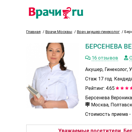
Главная
Врачи Москвы
Врач акушер-гинеколог
Бер
БЕРСЕНЕВА В
16 отзывов
О
Акушер, Гинеколог, 
Стаж 17 год. Кандид
Рейтинг:
4.65
Берсенева Вероника
Москва, Полтавска
Стоимость приема -
Уважаемые посетители, Бер