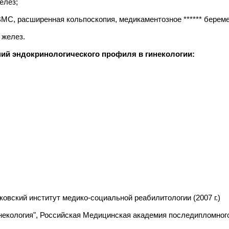
елез;
МС, расширенная кольпоскопия, медикаментозное ****** беремен
 желез.
ний эндокринологического профиля в гинекологии:
овский институт медико-социальной реабилитологии (2007 г.)
екология", Российская Медицинская академия последипломного 