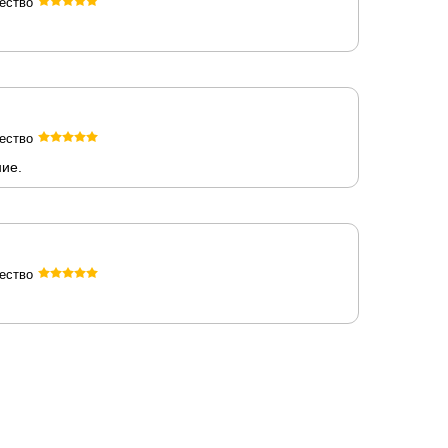
ество
ество
ние.
ество