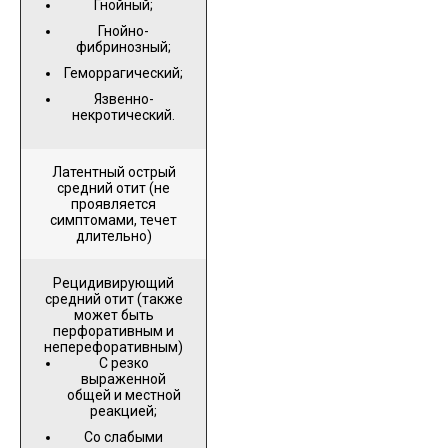
Гнойный;
Гнойно-
фибринозный;
Геморрагический;
Язвенно-
некротический.
Латентный острый
средний отит (не
проявляется
симптомами, течет
длительно)
Рецидивирующий
средний отит (также
может быть
перфоративным и
неперефоративным)
С резко
выраженной
общей и местной
реакцией;
Со слабыми