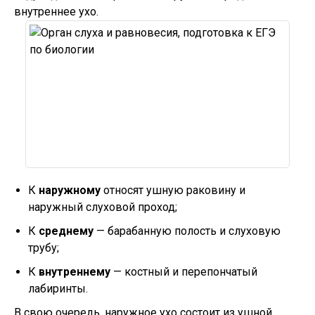
внутреннее ухо.
К
наружному
относят ушную раковину и
наружный слуховой проход;
К
среднему
— барабанную полость и слуховую
трубу;
К
внутреннему
— костный и перепончатый
лабиринты.
В свою очередь, наружное ухо состоит из ушной