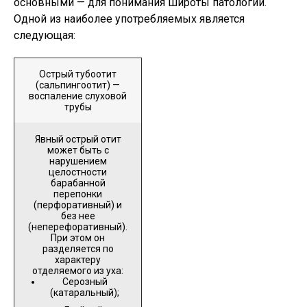
основными — для понимания широты патологии.
Одной из наиболее употребляемых является
следующая:
Острый тубоотит
(сальпингоотит) —
воспаление слуховой
трубы
Явный острый отит
может быть с
нарушением
целостности
барабанной
перепонки
(перфоративный) и
без нее
(неперефоративный).
При этом он
разделяется по
характеру
отделяемого из уха:
Серозный
(катаральный);