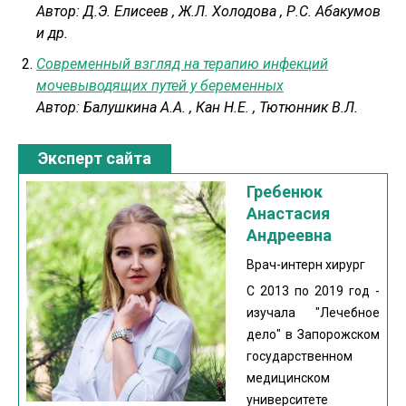
Автор:
Д.Э. Елисеев
,
Ж.Л. Холодова
,
Р.С. Абакумов
и др.
Современный взгляд на терапию инфекций
мочевыводящих путей у беременных
Автор:
Балушкина А.А.
,
Кан Н.Е.
,
Тютюнник В.Л.
Эксперт сайта
Гребенюк
Анастасия
Андреевна
Врач-интерн хирург
С 2013 по 2019 год -
изучала "Лечебное
дело" в Запорожском
государственном
медицинском
университете