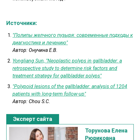
Источники:
"Полипы желчного пузыря: современные подходы к
диагностике и лечению"
Автор:
Онучина Е.В.
Yongliang Sun, "Neoplastic polyps in gallbladder: a
retrospective study to determine risk factors and
treatment strategy for gallbladder polyps"
"Polypoid lesions of the gallbladder: analysis of 1204
patients with long-term follow-up"
Автор:
Chou S.C.
Эксперт сайта
Торунова Елена
Рюриковна