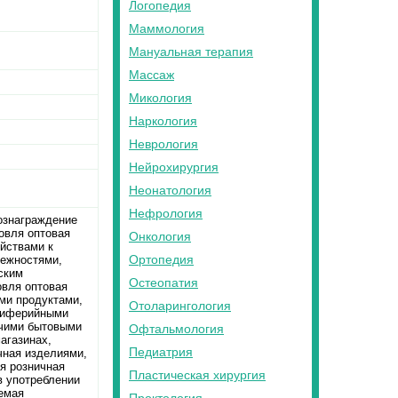
Логопедия
Маммология
Мануальная терапия
Массаж
Микология
Наркология
Неврология
Нейрохирургия
Неонатология
Нефрология
ознаграждение
овля оптовая
Онкология
йствами к
Ортопедия
лежностями,
ским
Остеопатия
овля оптовая
ми продуктами,
Отоларингология
ериферийными
очими бытовыми
Офтальмология
агазинах,
Педиатрия
чная изделиями,
я розничная
Пластическая хирургия
в употреблении
яемая