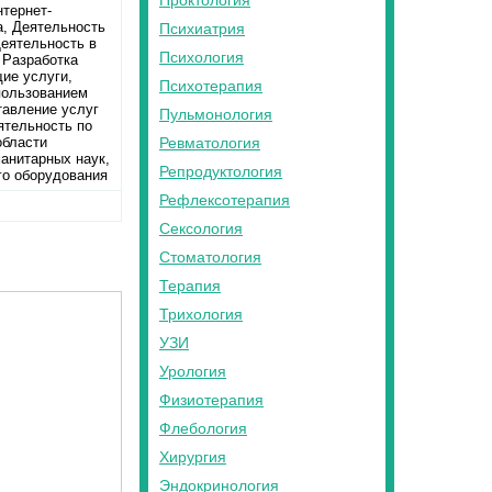
Проктология
тернет-
а, Деятельность
Психиатрия
Деятельность в
Психология
 Разработка
ие услуги,
Психотерапия
пользованием
тавление услуг
Пульмонология
ятельность по
области
Ревматология
манитарных наук,
Репродуктология
го оборудования
Рефлексотерапия
Сексология
Стоматология
Терапия
Трихология
УЗИ
Урология
Физиотерапия
Флебология
Хирургия
Эндокринология