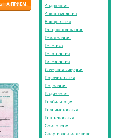
Ь НА ПРИЁМ
Андрология
Анестезиология
Венерология
Гастроэнтерология
Гематология
Генетика
Гепатология
Гинекология
Лазерная хирургия
Паразитология
Подология
Радиология
Реабилитация
Реаниматология
Рентгенология
Сомнология
Спортивная медицина