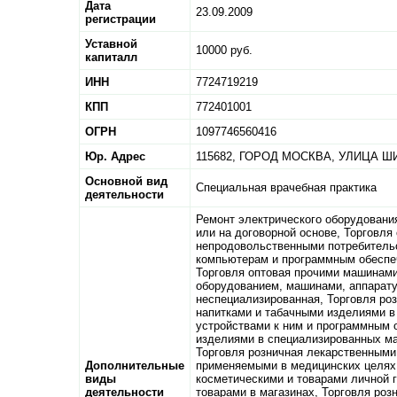
Дата
23.09.2009
регистрации
Уставной
10000 руб.
капиталл
ИНН
7724719219
КПП
772401001
ОГРН
1097746560416
Юр. Адрес
115682,
ГОРОД МОСКВА,
УЛИЦА ШИ
Основной вид
Специальная врачебная практика
деятельности
Ремонт электрического оборудовани
или на договорной основе, Торговля
непродовольственными потребительс
компьютерам и программным обеспе
Торговля оптовая прочими машинами
оборудованием, машинами, аппарату
неспециализированная, Торговля ро
напитками и табачными изделиями в
устройствами к ним и программным 
изделиями в специализированных ма
Торговля розничная лекарственными 
Дополнительные
применяемыми в медицинских целях,
виды
косметическими и товарами личной 
деятельности
товарами в магазинах, Торговля роз