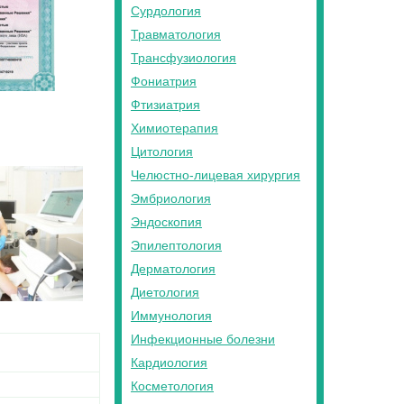
Сурдология
Травматология
Трансфузиология
Фониатрия
Фтизиатрия
Химиотерапия
Цитология
Челюстно-лицевая хирургия
Эмбриология
Эндоскопия
Эпилептология
Дерматология
Диетология
Иммунология
Инфекционные болезни
Кардиология
Косметология