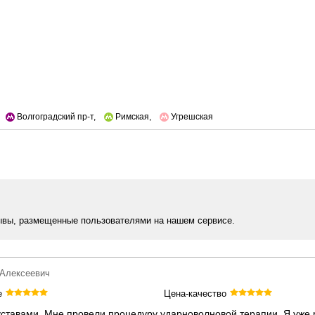
Волгоградский пр-т,
Римская,
Угрешская
ывы, размещенные пользователями на нашем сервисе.
 Алексеевич
е
Цена-качество
уставами. Мне провели процедуру ударноволновой терапии. Я уже 