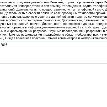
ационно-коммуникационной сети Интернет, Торговля розничная через Ин
ществляемая непосредственно при помощи телевидения, радио, телефон
технологий, Деятельность по предоставлению услуг телефонной связи, 
и, Деятельность в области связи на базе проводных технологий прочая,
ения, консультационные услуги в данной области и другие сопутствующ
боты в области компьютерных технологий, Деятельность, связанная с ис
ионных технологий, прочая, Деятельность по обработке данных, предос
ность порталов в информационно-коммуникационной сети Интернет, Де
ых и информационных ресурсов, Научные исследования и разработки в 
очие, Научные исследования и разработки в области общественных и гу
ий, Общая врачебная практика, Ремонт компьютеров и коммуникационно
.2016