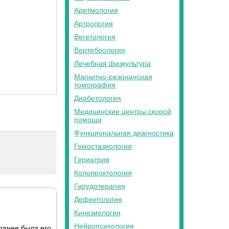
Аритмология
Артрология
Вегетология
Вертебрология
Лечебная физкультура
Магнитно-резонансная
томография
Диабетология
Медицинские центры скорой
помощи
Функциональная диагностика
Гемостазиология
Гериатрия
Колопроктология
Гирудотерапия
Дефектология
Кинезиология
Нейропсихология
ранее была его