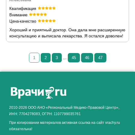
Квалификация
Внимание
Цена-качество
Хороший и приятный доктор. Она дала мне расширенную
консультацию и выписала лекарства. Я остался доволен!
1
2
3
...
45
46
47
Как алкоголь влияет на
ЗДОРОВЬЕ МУЖЧИНЫ
.
2010-2026 ООО АНО «Региональный Медико-Правовой Центр»,
ИНН: 7704278083, ОГРН: 1107799035761
При копировании материалов активная ссылка на сайт vrachy.ru
обязательна!