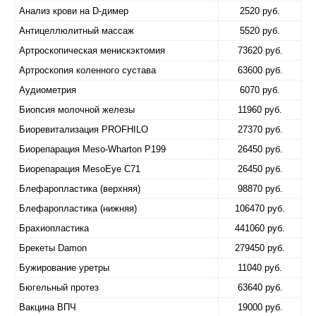
Анализ крови на D-димер
2520 руб.
Антицеллюлитный массаж
5520 руб.
Артроскопическая менискэктомия
73620 руб.
Артроскопия коленного сустава
63600 руб.
Аудиометрия
6070 руб.
Биопсия молочной железы
11960 руб.
Биоревитализация PROFHILO
27370 руб.
Биорепарация Meso-Wharton P199
26450 руб.
Биорепарация MesoEye C71
26450 руб.
Блефаропластика (верхняя)
98870 руб.
Блефаропластика (нижняя)
106470 руб.
Брахиопластика
441060 руб.
Брекеты Damon
279450 руб.
Бужирование уретры
11040 руб.
Бюгельный протез
63640 руб.
Вакцина ВПЧ
19000 руб.