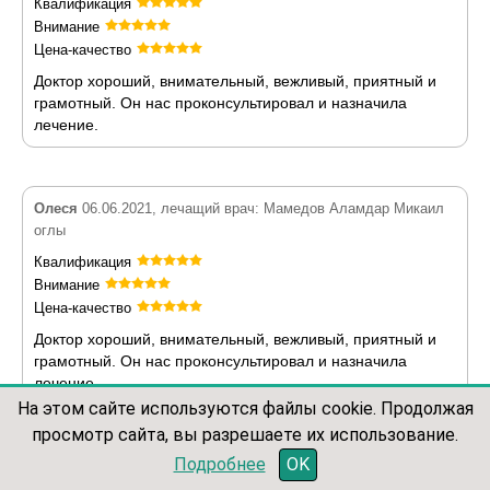
Квалификация
Внимание
Цена-качество
Доктор хороший, внимательный, вежливый, приятный и
грамотный. Он нас проконсультировал и назначила
лечение.
Олеся
06.06.2021, лечащий врач: Мамедов Аламдар Микаил
оглы
Квалификация
Внимание
Цена-качество
Доктор хороший, внимательный, вежливый, приятный и
грамотный. Он нас проконсультировал и назначила
лечение.
На этом сайте используются файлы cookie. Продолжая
просмотр сайта, вы разрешаете их использование.
записаться по телефону
Подробнее
OK
Анна
29.04.2021, лечащий врач: Мамедов Аламдар Микаил
оглы