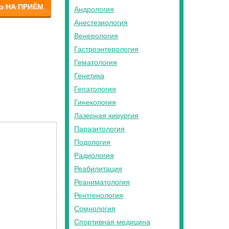
Ь НА ПРИЁМ
Андрология
Анестезиология
Венерология
Гастроэнтерология
Гематология
Генетика
Гепатология
Гинекология
Лазерная хирургия
Паразитология
Подология
Радиология
Реабилитация
Реаниматология
Рентгенология
Сомнология
Спортивная медицина