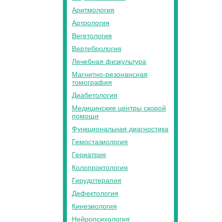
Аритмология
Артрология
Вегетология
Вертебрология
Лечебная физкультура
Магнитно-резонансная
томография
Диабетология
Медицинские центры скорой
помощи
Функциональная диагностика
Гемостазиология
Гериатрия
Колопроктология
Гирудотерапия
Дефектология
Кинезиология
Нейропсихология