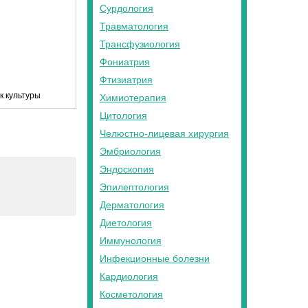
Сурдология
Травматология
Трансфузиология
Фониатрия
Фтизиатрия
к культуры
Химиотерапия
Цитология
Челюстно-лицевая хирургия
Эмбриология
Эндоскопия
Эпилептология
Дерматология
Диетология
Иммунология
Инфекционные болезни
Кардиология
Косметология