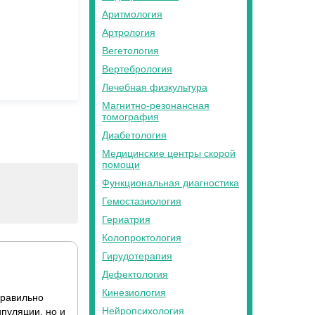
Аритмология
Артрология
Вегетология
Вертебрология
Лечебная физкультура
Магнитно-резонансная
томография
Диабетология
Медицинские центры скорой
помощи
Функциональная диагностика
Гемостазиология
Гериатрия
Колопроктология
Гирудотерапия
Дефектология
Кинезиология
правильно
Нейропсихология
пуляции, но и