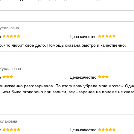
Руслановна
е
Цена-качество
о, что любит своё дело. Помощь оказана быстро и качественно.
 Руслановна
е
Цена-качество
ринуждённо разговаривала. По итогу врач убрала мою мозоль. Одн
, чем было оговорено при записи, ведь заранее на приёме не сказ
услановна
е
Цена-качество