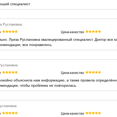
ороший специалист
за Руслановна
е
Цена-качество
ьно. Луиза Руслановна квалицированный специалист. Доктор все к
комендации, все понравилось.
Руслановна
е
Цена-качество
 спокойно объяснила нам информацию, а также провела определён
омендации, чтобы проблема не повторилась.
Руслановна
е
Цена-качество