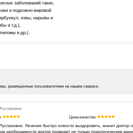
еских заболеваний таких,
кожи и подкожно-жировой
арбункул, язвы, нарывы и
бы и т.д.),
липомы и др.).
ывы, размещенные пользователями на нашем сервисе.
 Руслановна
е
Цена-качество
 Руслановне. Лечение быстро помогло выздороветь, значит доктор 
ри необходимости доктор проводит не только подологические мани