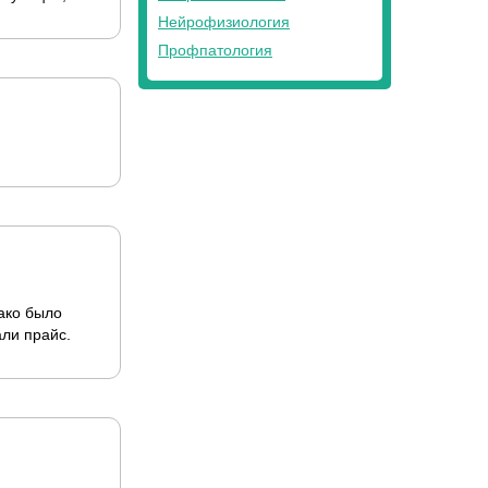
Нейрофизиология
Профпатология
ако было
али прайс.