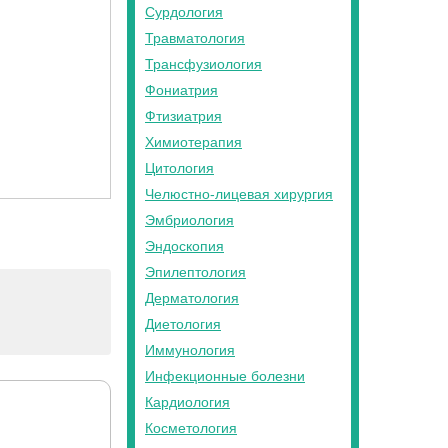
Сурдология
Травматология
Трансфузиология
Фониатрия
Фтизиатрия
Химиотерапия
Цитология
Челюстно-лицевая хирургия
Эмбриология
Эндоскопия
Эпилептология
Дерматология
Диетология
Иммунология
Инфекционные болезни
Кардиология
Косметология