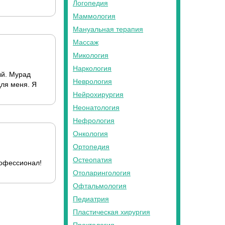
Логопедия
Маммология
Мануальная терапия
Массаж
Микология
Наркология
ый. Мурад
Неврология
для меня. Я
Нейрохирургия
Неонатология
Нефрология
Онкология
Ортопедия
Остеопатия
рофессионал!
Отоларингология
Офтальмология
Педиатрия
Пластическая хирургия