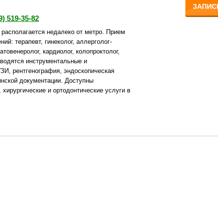
ЗАПИС
9) 519-35-82
асполагается недалеко от метро. Прием
ий: терапевт, гинеколог, аллерголог-
атовенеролог, кардиолог, колопроктолог,
роводятся инструментальные и
ЗИ, рентгенография, эндоскопическая
нской документации. Доступны
, хирургические и ортодонтические услуги в