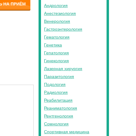
Ь НА ПРИЁМ
Андрология
Анестезиология
Венерология
Гастроэнтерология
Гематология
Генетика
Гепатология
Гинекология
Лазерная хирургия
Паразитология
Подология
Радиология
Реабилитация
Реаниматология
Рентгенология
Сомнология
Спортивная медицина