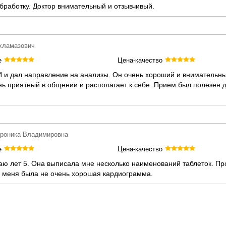
работку. Доктор внимательный и отзывчивый.
ахламазович
е
Цена-качество
И и дал направление на анализы. Он очень хороший и внимательн
нь приятный в общении и располагает к себе. Прием был полезен 
ероника Владимировна
е
Цена-качество
ю лет 5. Она выписала мне несколько наименований таблеток. П
у меня была не очень хорошая кардиограмма.