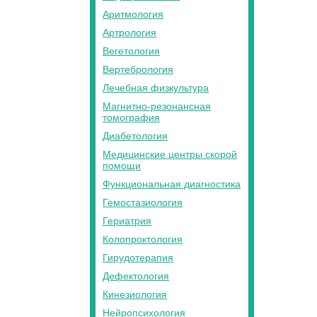
Аритмология
Артрология
Вегетология
Вертебрология
Лечебная физкультура
Магнитно-резонансная
томография
Диабетология
Медицинские центры скорой
помощи
Функциональная диагностика
Гемостазиология
Гериатрия
Колопроктология
Гирудотерапия
Дефектология
Кинезиология
Нейропсихология