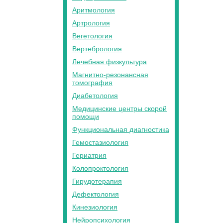
Аритмология
Артрология
Вегетология
Вертебрология
Лечебная физкультура
Магнитно-резонансная
томография
Диабетология
Медицинские центры скорой
помощи
Функциональная диагностика
Гемостазиология
Гериатрия
Колопроктология
Гирудотерапия
Дефектология
Кинезиология
Нейропсихология