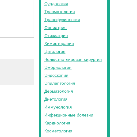
Сурдология
Травматология
Трансфузиология
Фониатрия
Фтизиатрия
Химиотерапия
Цитология
Челюстно-лицевая хирургия
Эмбриология
Эндоскопия
Эпилептология
Дерматология
Диетология
Иммунология
Инфекционные болезни
Кардиология
Косметология