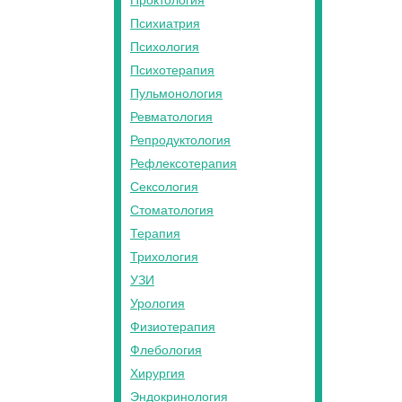
Проктология
Психиатрия
Психология
Психотерапия
Пульмонология
Ревматология
Репродуктология
Рефлексотерапия
Сексология
Стоматология
Терапия
Трихология
УЗИ
Урология
Физиотерапия
Флебология
Хирургия
Эндокринология