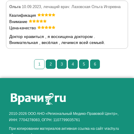
Ольга
10.09.2023, лечащий врач: Лазовская Ольга Игоревна
Квалификация
Внимание
Цена-качество
Доктор нравиться , я восхищена доктором .
Внимательная , весёлая , лечимся всей семьей.
1
2
3
4
5
6
Как алкоголь влияет на
ЗДОРОВЬЕ МУЖЧИНЫ
.
2010-2026 ООО АНО «Региональный Медико-Правовой Центр»,
ИНН: 7704278083, ОГРН: 1107799035761
При копировании материалов активная ссылка на сайт vrachy.ru