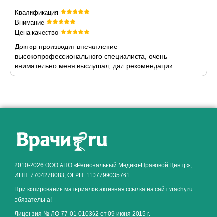
Квалификация
Внимание
Цена-качество
Доктор производит впечатление
высокопрофессионального специалиста, очень
внимательно меня выслушал, дал рекомендации.
Как алкоголь влияет на
ЗДОРОВЬЕ МУЖЧИНЫ
.
2010-2026 ООО АНО «Региональный Медико-Правовой Центр»,
ИНН: 7704278083, ОГРН: 1107799035761
При копировании материалов активная ссылка на сайт vrachy.ru
обязательна!
Лицензия № ЛО-77-01-010362 от 09 июня 2015 г.