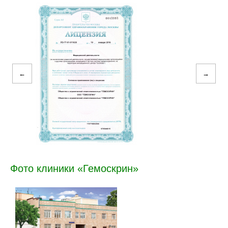
←
→
Фото клиники «Гемоскрин»