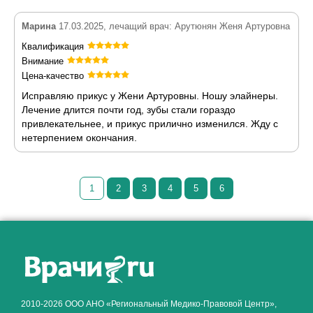
Марина
17.03.2025, лечащий врач: Арутюнян Женя Артуровна
Квалификация
Внимание
Цена-качество
Исправляю прикус у Жени Артуровны. Ношу элайнеры.
Лечение длится почти год, зубы стали гораздо
привлекательнее, и прикус прилично изменился. Жду с
нетерпением окончания.
1
2
3
4
5
6
Как алкоголь влияет на
ЗДОРОВЬЕ МУЖЧИНЫ
.
2010-2026 ООО АНО «Региональный Медико-Правовой Центр»,