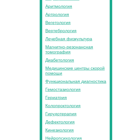
Аритмология
Артрология
Вегетология
Вертебрология
Лечебная физкультура
Магнитно-резонансная
томография
Диабетология
Медицинские центры скорой
помощи
Функциональная диагностика
Гемостазиология
Гериатрия
Колопроктология
Гирудотерапия
Дефектология
Кинезиология
Нейропсихология