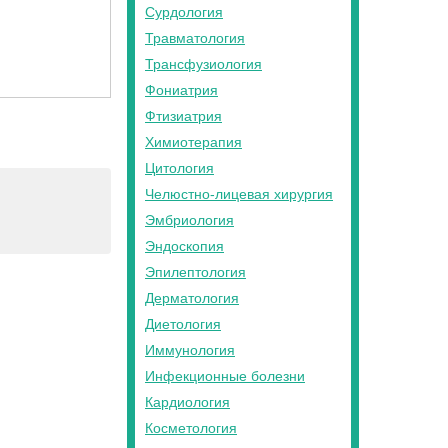
Сурдология
Травматология
Трансфузиология
Фониатрия
Фтизиатрия
Химиотерапия
Цитология
Челюстно-лицевая хирургия
Эмбриология
Эндоскопия
Эпилептология
Дерматология
Диетология
Иммунология
Инфекционные болезни
Кардиология
Косметология