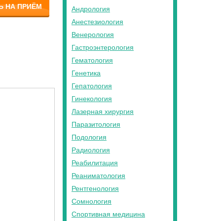
Ь НА ПРИЁМ
Андрология
Анестезиология
Венерология
Гастроэнтерология
Гематология
Генетика
Гепатология
Гинекология
Лазерная хирургия
Паразитология
Подология
Радиология
Реабилитация
Реаниматология
Рентгенология
Сомнология
Спортивная медицина