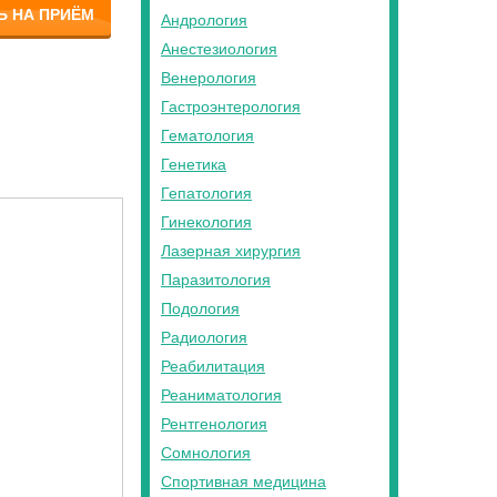
Ь НА ПРИЁМ
Андрология
Анестезиология
Венерология
Гастроэнтерология
Гематология
Генетика
Гепатология
Гинекология
Лазерная хирургия
Паразитология
Подология
Радиология
Реабилитация
Реаниматология
Рентгенология
Сомнология
Спортивная медицина