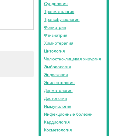
Сурдология
Травматология
Трансфузиология
Фониатрия
Фтизиатрия
Химиотерапия
Цитология
Челюстно-лицевая хирургия
Эмбриология
Эндоскопия
Эпилептология
Дерматология
Диетология
Иммунология
Инфекционные болезни
Кардиология
Косметология