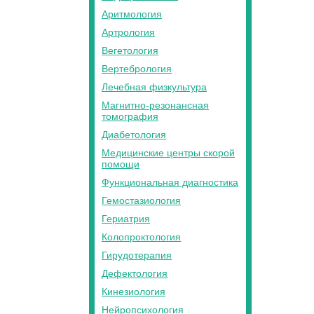
Аритмология
Артрология
Вегетология
Вертебрология
Лечебная физкультура
Магнитно-резонансная
томография
Диабетология
Медицинские центры скорой
помощи
Функциональная диагностика
Гемостазиология
Гериатрия
Колопроктология
Гирудотерапия
Дефектология
Кинезиология
Нейропсихология