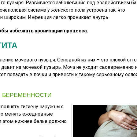
го пузыря. Развивается заболевание под воздействием ба
Мочеполовая система у женского пола устроена так, что
и широким. Инфекция легко проникает внутрь.
тобы избежать хронизации процесса.
ТИТА
ние мочевого пузыря. Основной из них – это плохой отто
 давит на мочевой пузырь. Моча не уходит своевременно и
жет попадать в почки и привести к такому серьезному осл
И БЕРЕМЕННОСТИ
ыполнять гигиену наружных
рно менять ежедневные
ри этом нижнее белье должно