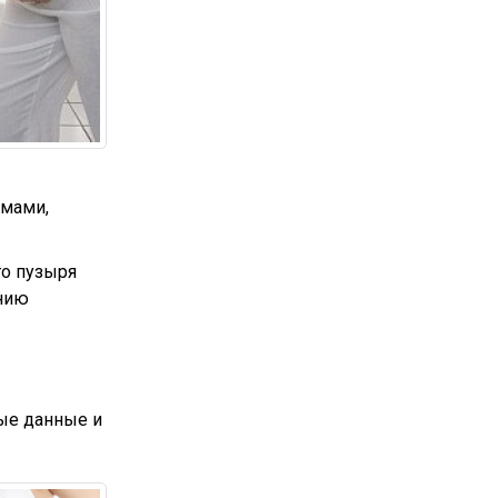
омами,
го пузыря
ению
мые данные и