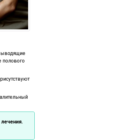
евыводящие
е полового
присутствуют
палительный
 лечения.