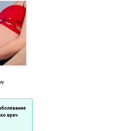
му
заболевание
ко врач