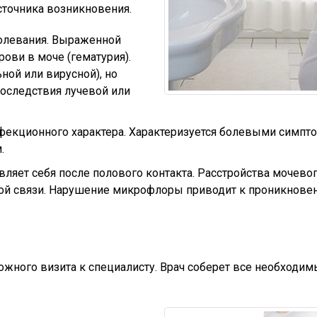
сточника возникновения.
болевания. Выраженной
ови в моче (гематурия).
ной или вирусной), но
оследствия лучевой или
нфекционного характера. Характеризуется болевыми симпт
м.
вляет себя после полового контакта. Расстройства мочево
ной связи. Нарушение микрофлоры приводит к проникнов
ожного визита к специалисту. Врач соберет все необходи