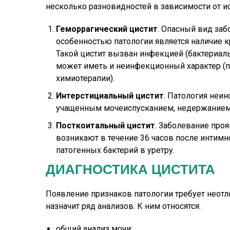
несколько разновидностей в зависимости от и
Геморрагический цистит
. Опасный вид за
особенностью патологии является наличие кр
Такой цистит вызван инфекцией (бактериаль
может иметь и неинфекционный характер (п
химиотерапии).
Интерстициальный цистит
. Патология неи
учащенным мочеиспусканием, недержание
Посткоитальный
цистит
. Заболевание проя
возникают в течение 36 часов после интим
патогенных бактерий в уретру.
ДИАГНОСТИКА ЦИСТИТА
Появление признаков патологии требует неотл
назначит ряд анализов. К ним относятся:
общий анализ мочи;