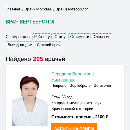
Главная
Врачи Москвы
Врач вертебролог
ВРАЧ ВЕРТЕБРОЛОГ
Сортировка по
Рейтингу
Стажу
Стоимости
Отзывам
Выезд на дом
Детский врач
Найдено
295
врачей
Середина Валентина
Николаевна
Невролог, Вертебролог, Вегетолог
Стаж 38 год.
Кандидат медицинских наук
Врач высшей категории
Стоимость приема -
2100 ₽
ЗАПИСЬ НА ПРИЁМ