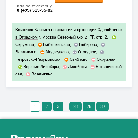
или по телефону
8 (499) 519-35-82
Клиника:
Клиника неврологии и ортопедии ЗдравКлиник
в Отрадном
г. Москва Северный б-р, д. 7Г, стр. 2.
Окружная
,
Бабушкинская
,
Бибирево
,
Владыкино
,
Медведково
,
Отрадное
,
Петровско-Разумовская
,
Свиблово
,
Окружная
,
Верхние Лихоборы
,
Лихоборы
,
Ботанический
сад
,
Владыкино
1
2
3
...
28
29
30
Как алкоголь влияет на
ЗДОРОВЬЕ МУЖЧИНЫ
.