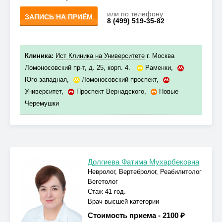
или по телефону
ЗАПИСЬ НА ПРИЁМ
8 (499) 519-35-82
Клиника:
Ист Клиника на Университете
г. Москва
Ломоносовский пр-т, д. 25, корп. 4.
Раменки
,
Юго-западная
,
Ломоносовский проспект
,
Университет
,
Проспект Вернадского
,
Новые
Черемушки
Долгиева Фатима Мухарбековна
Невролог, Вертебролог, Реабилитолог
Вегетолог
Стаж 41 год.
Врач высшей категории
Стоимость приема -
2100 ₽