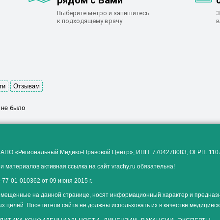
рядом с Вами
Выберите метро и запишитесь
З
к подходящему врачу
в
ти
Отзывам
 не было
 АНО «Региональный Медико-Правовой Центр», ИНН: 7704278083, ОГРН: 11
и материалов активная ссылка на сайт vrachy.ru обязательна!
77-01-010362 от 09 июня 2015 г.
мещенные на данной странице, носят информационный характер и предназ
х целей. Посетители сайта не должны использовать их в качестве медицинс