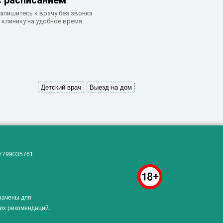
с расписанием
апишитесь к врачу без звонка
 клинику на удобное время
Детский врач
Выезд на дом
Как алкоголь влияет на
ЗДОРОВЬЕ МУЖЧИНЫ
.
07799035761
начены для
ких рекомендаций.