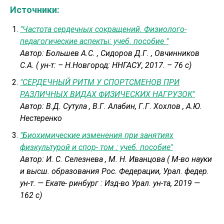
Источники:
"Частота сердечных сокращений. Физиолого-
педагогические аспекты: учеб. пособие "
Автор:
Большев А.С.
,
Сидоров Д.Г.
,
Овчинников
С.А. ( ун-т: – Н.Новгород: ННГАСУ, 2017. – 76 с)
"СЕРДЕЧНЫЙ РИТМ У СПОРТСМЕНОВ ПРИ
РАЗЛИЧНЫХ ВИДАХ ФИЗИЧЕСКИХ НАГРУЗОК"
Автор:
В.Д. Сутула
,
В.Г. Алабин, Г.Г. Хохлов
,
А.Ю.
Нестеренко
"Биохимические изменения при занятиях
физкультурой и спор- том : учеб. пособие"
Автор:
И. С. Селезнева
,
М. Н. Иванцова ( М-во науки
и высш. образования Рос. Федерации, Урал. федер.
ун-т. — Екате- ринбург : Изд-во Урал. ун-та, 2019 —
162 с)